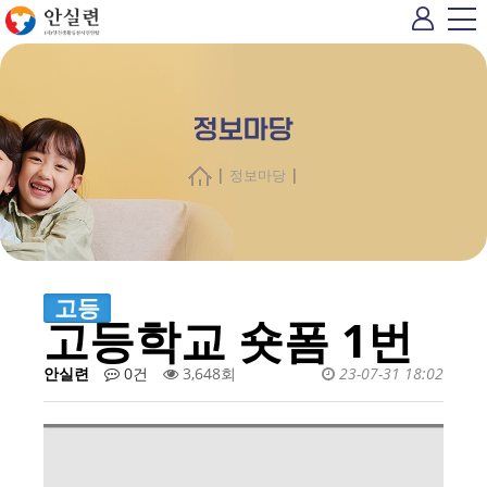
정보마당
|
|
정보마당
고등
고등학교 숏폼 1번
안실련
0건
3,648회
23-07-31 18:02