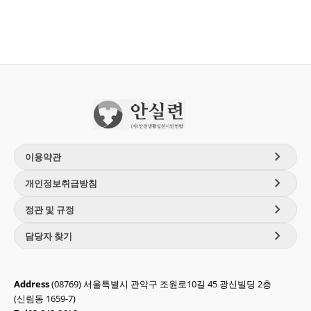
chevron_right
이용약관
chevron_right
개인정보취급방침
chevron_right
정관 및 규정
chevron_right
담당자 찾기
Address
(08769) 서울특별시 관악구 조원로10길 45 광신빌딩 2층
(신림동 1659-7)