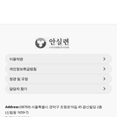
chevron_right
이용약관
chevron_right
개인정보취급방침
chevron_right
정관 및 규정
chevron_right
담당자 찾기
Address
(08769) 서울특별시 관악구 조원로10길 45 광신빌딩 2층
(신림동 1659-7)