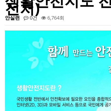
생활안전지도 전국 
전처)
안실련
0건
6,764회