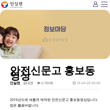
정보마당
|
|
정보마당
안전신문고 홍보동
영상
안실련
0건
6,789회
16-04-28 00:00
2016년도에 새롭게 제작된 안전신문고 홍보동영상입니다.
많은 활용바랍니다.