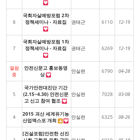
국회자살예방포럼 2차
8
정책세미나 - 자료집
권태근
6110
12-19
국회자살예방포럼 1차
7
정책세미나 - 자료집
권태근
6269
12-19
열람
안전신문고 홍보동영
안실련
6790
04-28
중
상
국가안전대진단 기간
5
(2.15~4.30) 안전신문
안실련
7028
03-08
고 신고 참여 협조
2015 괴산 세계유기농
4
안실련
6325
08-26
산업엑스포 개최
[건설포럼]안전한 선진