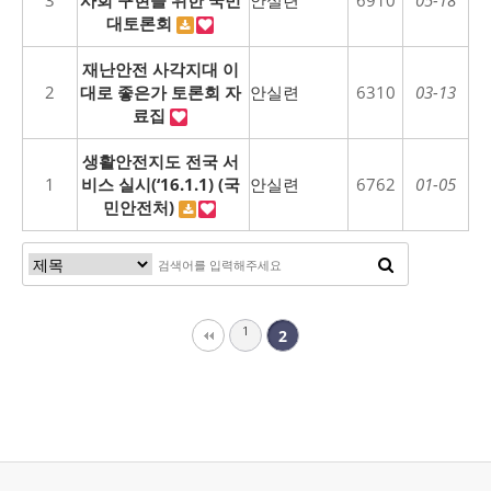
3
사회 구현을 위한 국민
안실련
6910
05-18
대토론회
재난안전 사각지대 이
2
대로 좋은가 토론회 자
안실련
6310
03-13
료집
생활안전지도 전국 서
1
비스 실시(‘16.1.1) (국
안실련
6762
01-05
민안전처)
1
2