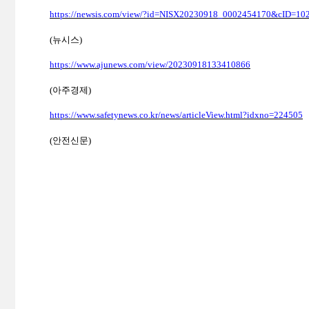
https://newsis.com/view/?id=NISX20230918_0002454170&cID=1
(
뉴시스
)
https://www.ajunews.com/view/20230918133410866
(
아주경제
)
https://www.safetynews.co.kr/news/articleView.html?idxno=224505
(
안전신문
)