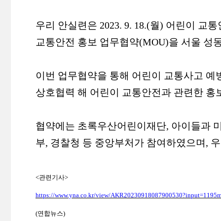
우리 안실련은 2023. 9. 18.(월) 어린
교통안전 홍보 업무협약(MOU)을 서울 성
이번 업무협약을 통해 어린이 교통사고 예
상호협력 해 어린이 교통안전과 관련한 홍보
협약에는 초록우산어린이재단, 아이들과 미
부, 경찰청 등 중앙부처가 참여하였으며, 
<
관련기사
>
https://www.yna.co.kr/view/AKR20230918087900530?input=1195
(
연합뉴스
)