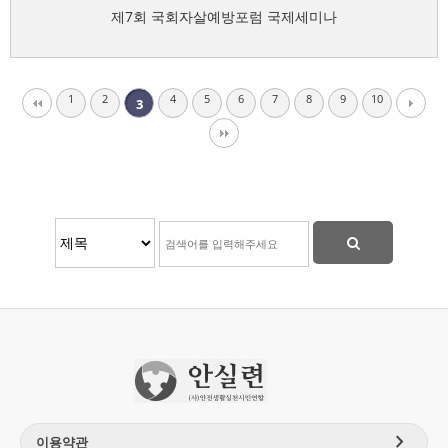
제7회 국회자살예방포럼 국제세미나
1
2
4
5
6
7
8
9
10
3
chevron_right
이용약관