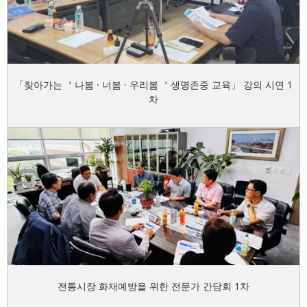
「찾아가는 ＇나봄 · 너봄 · 우리봄 ＇생명존중 교육」 강의 시연 1
차
전통시장 화재예방을 위한 전문가 간담회 1차