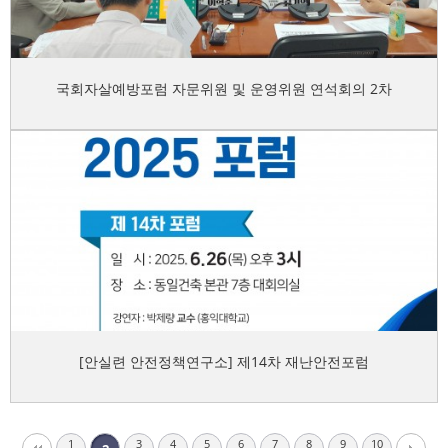
국회자살예방포럼 자문위원 및 운영위원 연석회의 2차
[안실련 안전정책연구소] 제14차 재난안전포럼
1
3
4
5
6
7
8
9
10