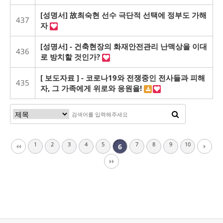
[성명서] 故최숙현 선수 극단적 선택에 정부도 가해
437
자
[성명서] - 건축현장의 화재안전관리 난맥상을 이대
436
로 방치할 것인가?
[ 보도자료 ] - 코로나19와 전쟁중인 전사들과 피해
435
자, 그 가족에게 위로와 응원을!
1
2
3
4
5
7
8
9
10
6