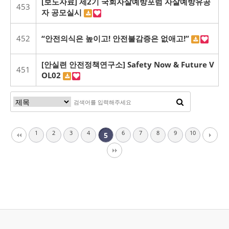
[보도자료] 제2기 국회자살예방포럼 자살예방유공
453
자 공모실시
452
“안전의식은 높이고! 안전불감증은 없애고!”
[안실련 안전정책연구소] Safety Now & Future V
451
OL02
1
2
3
4
6
7
8
9
10
5