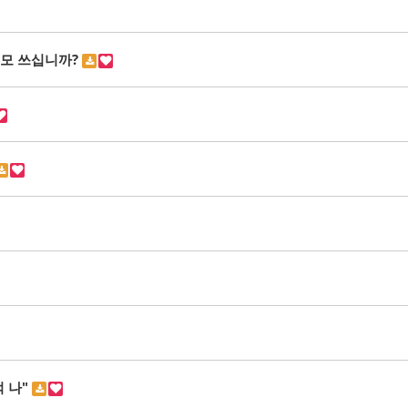
전모 쓰십니까?
억 나"