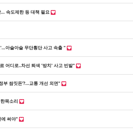
… 속도제한 등 대책 필요
로'…아슬아슬 무단횡단 사고 속출 "
 어디로..차선 퇴색 '방치' 사고 빈발"
‘정부 쌈짓돈’?…교통 개선 외면"
” 한목소리
전에 써야"