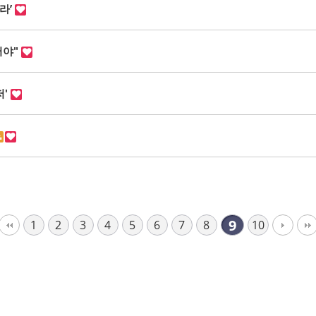
라’
써야"
저'
9
1
2
3
4
5
6
7
8
10