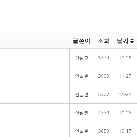
글쓴이
조회
날짜
안실련
3774
11-29
안실련
3909
11-27
안실련
5327
11-21
안실련
4779
10-26
안실련
3650
10-17