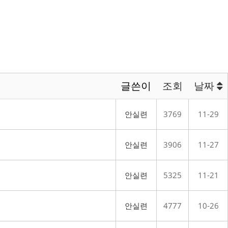
글쓴이
조회
날짜
안실련
3769
11-29
안실련
3906
11-27
안실련
5325
11-21
안실련
4777
10-26