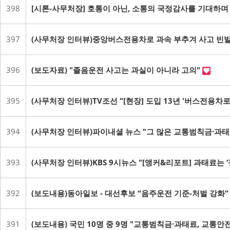
398
[시론-사무처장] 호통이 아닌, 소통의 국정감사를 기대하
397
(사무처장 인터뷰)중앙버스전용차로 과속 부추겨 사고 빈발
396
(보도자료) "졸음운전 사고는 과실이 아니라 고의"
395
(사무처장 인터뷰)TV조선 "[현장] 도입 13년 '버스전용차
394
(사무처장 인터뷰)파이내셜 뉴스 "그 많은 교통범칙금·과태료
393
(사무처장 인터뷰)KBS 9시뉴스 "[앵커&리포트] 과태료는 
392
(보도내용)동아일보 - 대선후보 “음주운전 기준-처벌 강화
391
(보도내용) 국민 10명 중 9명 "교통범칙금·과태료, 교통안