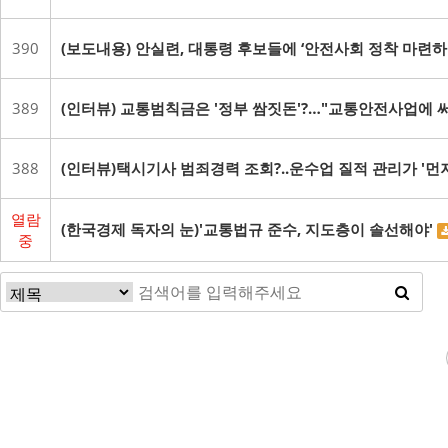
390
(보도내용) 안실련, 대통령 후보들에 ‘안전사회 정착 마련하
389
(인터뷰) 교통범칙금은 '정부 쌈짓돈'?…"교통안전사업에 
388
(인터뷰)택시기사 범죄경력 조회?..운수업 질적 관리가 '먼
열람
(한국경제 독자의 눈)'교통법규 준수, 지도층이 솔선해야'
중
다음
맨끝