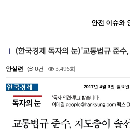
안전 이슈와 
(한국경제 독자의 눈)'교통법규 준수,
안실련
0건
3,496회