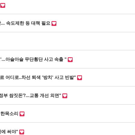
며
… 속도제한 등 대책 필요
로'…아슬아슬 무단횡단 사고 속출 "
 어디로..차선 퇴색 '방치' 사고 빈발"
‘정부 쌈짓돈’?…교통 개선 외면"
” 한목소리
전에 써야"