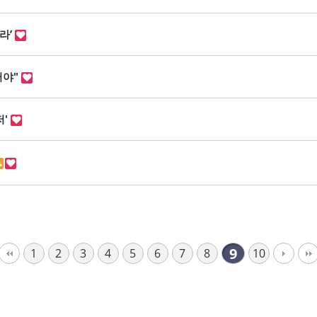
라’
써야"
저'
9
1
2
3
4
5
6
7
8
10