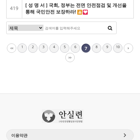
[ 성 명 서 ] 국회, 정부는 전면 안전점검 및 개선을
419
통해 국민안전 보장하라!
1
2
3
4
5
6
8
9
10
7
chevron_right
이용약관