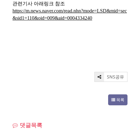
관련기사 아래링크 참조
https://m.news.naver.com/read.nhn?mode=LSD&mid=sec
&sid1=110&oid=009&aid=0004334240
SNS공유
목록
댓글목록