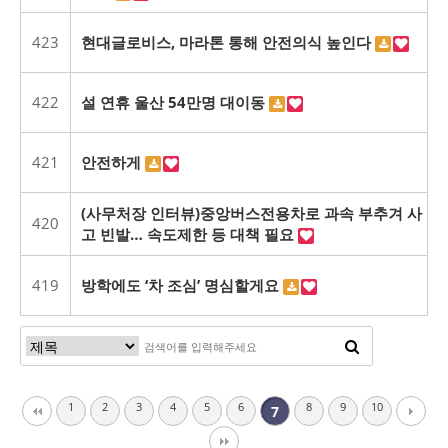
423
현대글로비스, 마라톤 통해 안전의식 높인다
422
설 연휴 울산 54만명 대이동
421
안전하게
(사무처장 인터뷰)중앙버스전용차로 과속 부추겨 사
420
고 빈발… 속도제한 등 대책 필요
419
방학에도 ‘차 조심’ 명심할게요
1
2
3
4
5
6
8
9
10
7