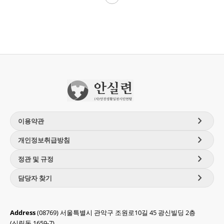
chevron_right
이용약관
chevron_right
개인정보취급방침
chevron_right
정관 및 규정
chevron_right
담당자 찾기
Address
(08769) 서울특별시 관악구 조원로10길 45 광신빌딩 2층
(신림동 1659-7)