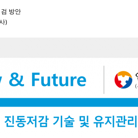
점검 방안
사)