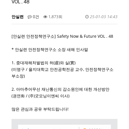
VOL . 48
안실련
0건
1,873회
25-01-03 14:43
[안실련 안전정책연구소] Safety Now & Future VOL . 48
* 안실련 안전정책연구소 소장 새해 인사말
1. 중대재해처벌법의 허(虛)와 실(實)
(이명구 / 을지대학교 안전공학전공 교수, 안전정책연구소
부소장)
2. 아마추어무선 재난통신의 감소원인에 대한 개선방안
(권연화 / (주)굿모닝이엔씨 이사)
많은 관심과 공유 부탁드립니다!