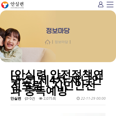
정보마당
|
|
정보마당
[안실련 안전정책연
구소] 제4차 재난안
전포럼 - 시민안전
과 중독예방
안실련
0건
2,075회
22-11-29 00:00