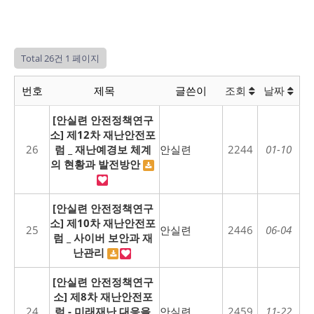
Total 26건
1 페이지
번호
제목
글쓴이
조회
날짜
[안실련 안전정책연구
소] 제12차 재난안전포
26
럼 _ 재난예경보 체계
안실련
2244
01-10
의 현황과 발전방안
[안실련 안전정책연구
소] 제10차 재난안전포
25
안실련
2446
06-04
럼 _ 사이버 보안과 재
난관리
[안실련 안전정책연구
소] 제8차 재난안전포
24
럼 - 미래재난 대응을
안실련
2459
11-22