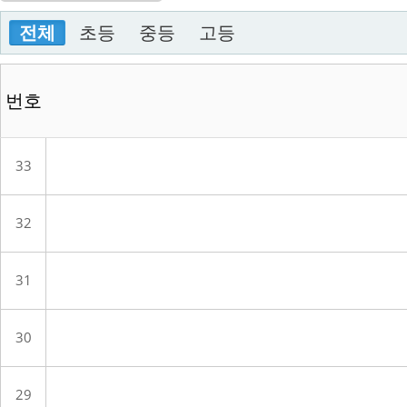
전체
초등
중등
고등
번호
33
32
31
30
29